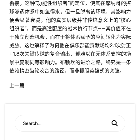
衔接。这种“功能性组织者”的定位，使其在摩纳哥的控
球渗透体系中如鱼得水，但一旦脱离该环境，其影响力
便会显著衰减。他的真实层级并非传统意义上的“核心
组织者”，而是高适配度的战术执行节点——其价值不在
于独立创造机会，而在于将体系赋予的空间转化为实际
威胁。这也解释了为何他在俱乐部能贡献场均2.1次射正
+1.8次关键传球的复合输出，却难以在无体系支撑的场
景中复制同等影响力。布赖坎的进阶之路，终究是一条
依赖精密齿轮咬合的路径，而非孤胆英雄式的突破。
上一篇