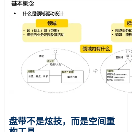
盘带不是炫技，而是空间重