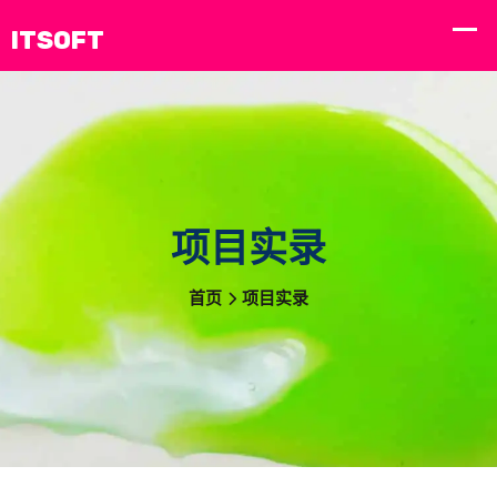
项目实录
首页
项目实录