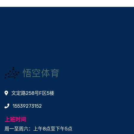
文定路258号F区5楼
15539273152
上班时间
周一至周六：上午8点至下午5点