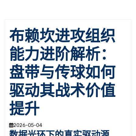
布赖坎进攻组织
能力进阶解析：
盘带与传球如何
驱动其战术价值
提升
2026-05-04
数据光环下的真实驱动源