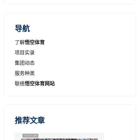
导航
了解
悟空体育
项目实录
集团动态
服务种类
联络
悟空体育网站
推荐文章