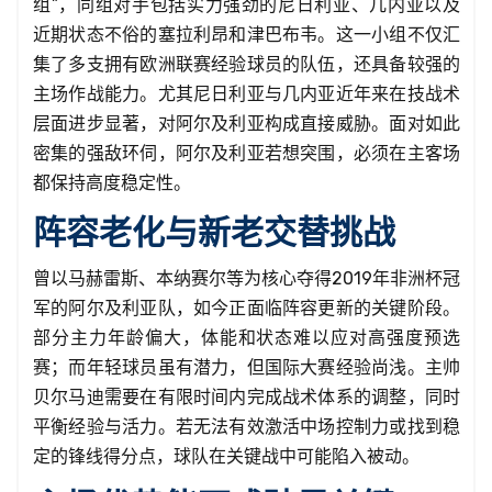
组”，同组对手包括实力强劲的尼日利亚、几内亚以及
近期状态不俗的塞拉利昂和津巴布韦。这一小组不仅汇
集了多支拥有欧洲联赛经验球员的队伍，还具备较强的
主场作战能力。尤其尼日利亚与几内亚近年来在技战术
层面进步显著，对阿尔及利亚构成直接威胁。面对如此
密集的强敌环伺，阿尔及利亚若想突围，必须在主客场
都保持高度稳定性。
阵容老化与新老交替挑战
曾以马赫雷斯、本纳赛尔等为核心夺得2019年非洲杯冠
军的阿尔及利亚队，如今正面临阵容更新的关键阶段。
部分主力年龄偏大，体能和状态难以应对高强度预选
赛；而年轻球员虽有潜力，但国际大赛经验尚浅。主帅
贝尔马迪需要在有限时间内完成战术体系的调整，同时
平衡经验与活力。若无法有效激活中场控制力或找到稳
定的锋线得分点，球队在关键战中可能陷入被动。