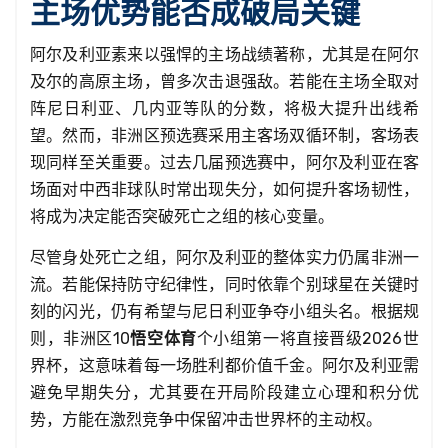
主场优势能否成破局关键
阿尔及利亚素来以强悍的主场战绩著称，尤其是在阿尔
及尔的高原主场，曾多次击退强敌。若能在主场全取对
阵尼日利亚、几内亚等队的分数，将极大提升出线希
望。然而，非洲区预选赛采用主客场双循环制，客场表
现同样至关重要。过去几届预选赛中，阿尔及利亚在客
场面对中西非球队时常出现失分，如何提升客场韧性，
将成为决定能否突破死亡之组的核心变量。
尽管身处死亡之组，阿尔及利亚的整体实力仍属非洲一
流。若能保持防守纪律性，同时依靠个别球星在关键时
刻的闪光，仍有希望与尼日利亚争夺小组头名。根据规
则，非洲区10
悟空体育
个小组第一将直接晋级2026世
界杯，这意味着每一场胜利都价值千金。阿尔及利亚需
避免早期失分，尤其要在开局阶段建立心理和积分优
势，方能在激烈竞争中保留冲击世界杯的主动权。