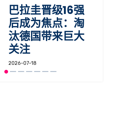
巴拉圭晋级16强
奥地利
后成为焦点：淘
旦，球
汰德国带来巨大
界杯后
关注
胜利
2026-07-18
2026-07-04