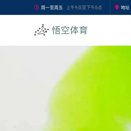
周一至周五
上午9点至下午5点
地址