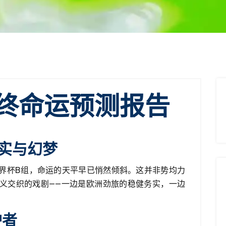
终命运预测报告
实与幻梦
界杯B组，命运的天平早已悄然倾斜。这并非势均力
义交织的戏剧——一边是欧洲劲旅的稳健务实，一边
护者