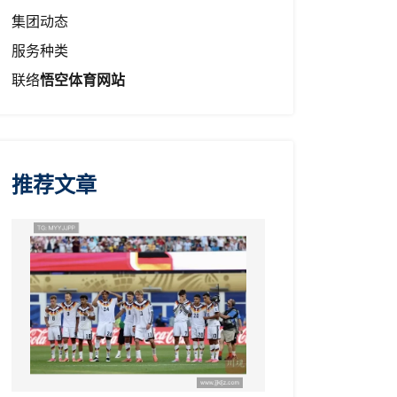
集团动态
服务种类
联络
悟空体育网站
推荐文章