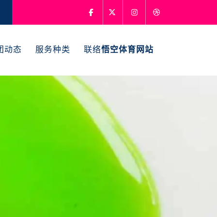
团动态
服务种类
联络
悟空体育网站