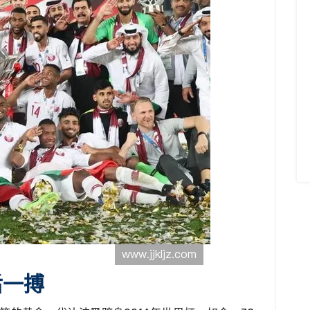
杯首秀
加纳VS克罗地亚
冷门
攻防实力比较
2026-06-25
后一搏