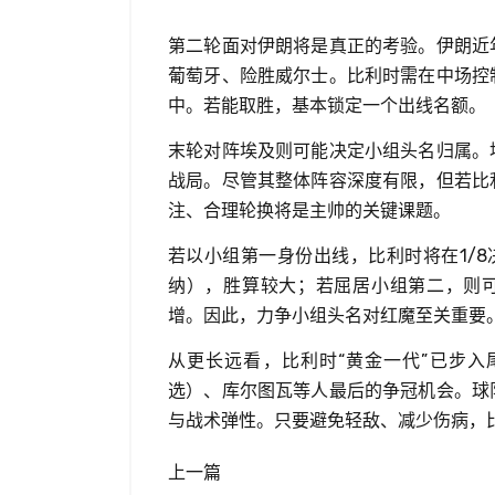
美国对土耳其无
约旦世界
第二轮面对伊朗将是真正的考验。伊朗近
压力之战，普利
能否制造
葡萄牙、险胜威尔士。比利时需在中场控
中。若能取胜，基本锁定一个出线名额。
西奇是否应该冒
2026-06-26
末轮对阵埃及则可能决定小组头名归属。
险复出
战局。尽管其整体阵容深度有限，但若比
注、合理轮换将是主帅的关键课题。
26-06-27
若以小组第一身份出线，比利时将在1/
纳），胜算较大；若屈居小组第二，则
增。因此，力争小组头名对红魔至关重要
从更长远看，比利时“黄金一代”已步
选）、库尔图瓦等人最后的争冠机会。球
与战术弹性。只要避免轻敌、减少伤病，
上一篇