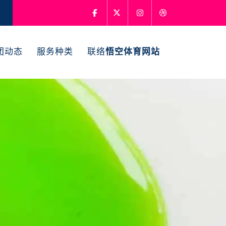
团动态
服务种类
联络
悟空体育网站