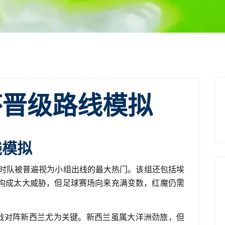
杯晋级路线模拟
线模拟
利时队被普遍视为小组出线的最大热门。该组还包括埃
构成太大威胁，但足球赛场向来充满变数，红魔仍需
战对阵新西兰尤为关键。新西兰虽属大洋洲劲旅，但