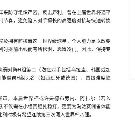
杯首秀
加纳VS克罗地亚
年来防守组织严密，反击犀利，曾在上届世界杯逼平
冷门
攻防实力比较
制节奏，避免陷入对手擅长的高强度对抗与快速转换
2026-06-25
埃及拥有萨拉赫这一世界级球星，个人能力足以改变
利时提前出线而有所松懈，恐遭冷门。因此，保持专
8决赛对阵H组第二（潜在对手包括乌拉圭、韩国或加
可能遭遇H组头名（如西班牙或德国），晋级难度陡
。
入尾声，本届世界杯或许是德布劳内、阿扎尔（若入
队不仅需在小组赛稳扎稳打，更要为淘汰赛储备体能
比利时极有希望连续第三次闯入世界杯八强。