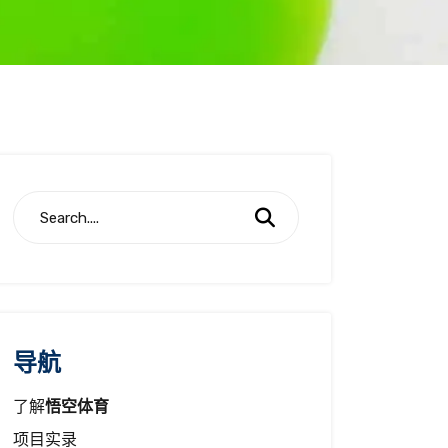
导航
了解
悟空体育
项目实录