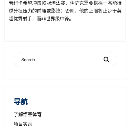
若纽卡希望冲击欧冠淘汰赛，伊萨克需要搭档一名能持
球分担压力的前腰或影锋；否则，他的上限将止步于英
超优秀射手，而非世界级中锋。
导航
了解
悟空体育
项目实录