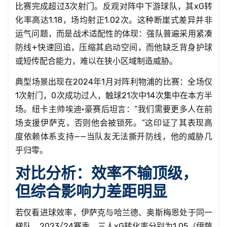
比赛完成超过3次射门。反观对阵中下游球队，其xG转
化率高达1.18，场均射正1.02次。这种断崖式差异并非
运气问题，而是战术适配性的体现：强队普遍采用紧凑
防线+快速回追，压缩其启动空间，而他缺乏背身护球
或短传配合能力，难以在狭小区域制造威胁。
典型场景出现在2024年1月对阵利物浦的比赛：全场仅
1次射门，0次成功过人，触球21次中14次集中在本方半
场。纽卡主帅埃迪·豪赛后坦言：“我们需要更多人在前
场支援伊萨克，否则他会被锁死。”这印证了其表现高
度依赖体系支持——当队友无法撕开防线，他的威胁几
乎归零。
对比分析：效率不输顶级，
但综合影响力差距明显
若仅看进球效率，伊萨克与哈兰德、奥斯梅恩处于同一
梯队。2023/24赛季，三人xG转化率分别为1.05（伊萨