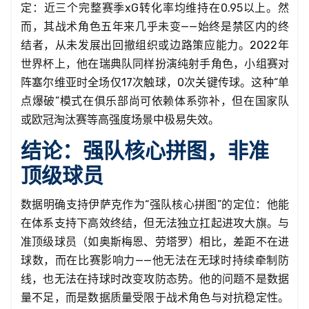
定：近三个完整赛季xG转化率均维持在0.95以上。然
而，其战术角色五年来几乎未变——始终是禁区内的终
结者，从未发展出回撤组织或边路策应能力。2022年
世界杯上，他在瑞典队同样扮演纯射手角色，小组赛对
阵塞尔维亚时全场仅17次触球，0次关键传球。这种“单
点爆破”模式在俱乐部尚可依赖体系弥补，但在国家队
或欧冠淘汰赛等高强度场景中极易失效。
结论：强队核心拼图，非准
顶级球员
数据明确支持伊萨克作为“强队核心拼图”的定位：他能
在体系支持下高效终结，但无法独立扛起进攻大旗。与
准顶级球员（如奥斯梅恩、劳塔罗）相比，差距不在进
球数，而在比赛影响力——他无法在无球时持续牵制防
线，也无法在持球时改变攻防态势。他的问题不是数据
量不足，而是数据质量受限于战术角色与对抗稳定性。