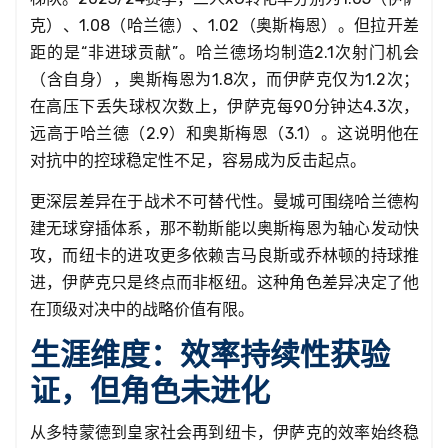
克）、1.08（哈兰德）、1.02（奥斯梅恩）。但拉开差
距的是“非进球贡献”。哈兰德场均制造2.1次射门机会
（含自身），奥斯梅恩为1.8次，而伊萨克仅为1.2次；
在高压下丢失球权次数上，伊萨克每90分钟达4.3次，
远高于哈兰德（2.9）和奥斯梅恩（3.1）。这说明他在
对抗中的控球稳定性不足，容易成为反击起点。
更深层差异在于战术不可替代性。曼城可围绕哈兰德构
建无球穿插体系，那不勒斯能以奥斯梅恩为轴心发动快
攻，而纽卡的进攻更多依赖吉马良斯或乔林顿的持球推
进，伊萨克只是终点而非枢纽。这种角色差异决定了他
在顶级对决中的战略价值有限。
生涯维度：效率持续性获验
证，但角色未进化
从多特蒙德到皇家社会再到纽卡，伊萨克的效率始终稳