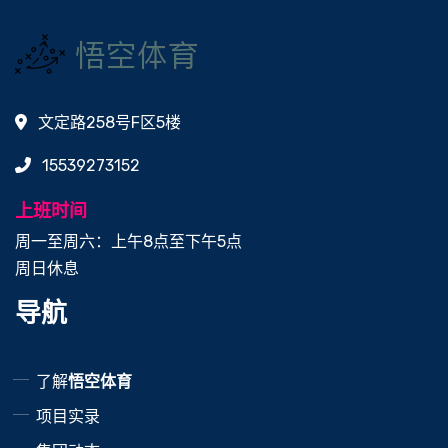
文定路258号F区5楼
15539273152
上班时间
周一至周六：上午8点至下午5点
周日休息
导航
了解
悟空体育
项目实录