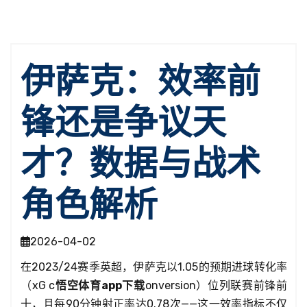
伊萨克：效率前
锋还是争议天
才？数据与战术
角色解析
2026-04-02
在2023/24赛季英超，伊萨克以1.05的预期进球转化率
（xG c
悟空体育app下载
onversion）位列联赛前锋前
十，且每90分钟射正率达0.78次——这一效率指标不仅