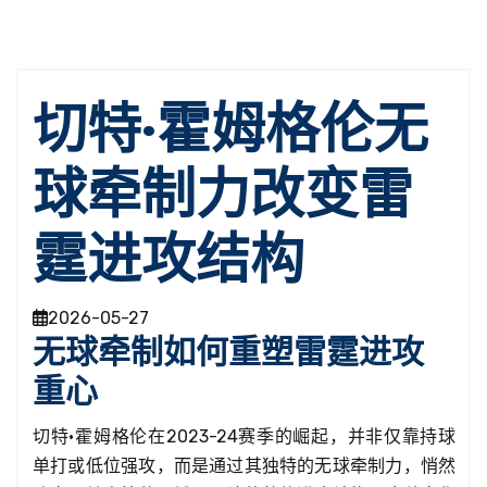
切特·霍姆格伦无
球牵制力改变雷
霆进攻结构
2026-05-27
无球牵制如何重塑雷霆进攻
重心
切特·霍姆格伦在2023-24赛季的崛起，并非仅靠持球
单打或低位强攻，而是通过其独特的无球牵制力，悄然