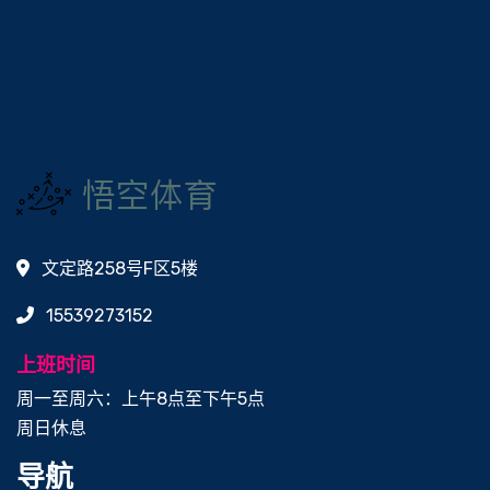
文定路258号F区5楼
15539273152
上班时间
周一至周六：上午8点至下午5点
周日休息
导航