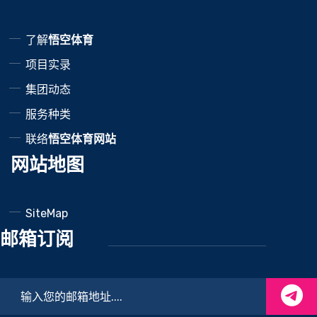
了解
悟空体育
项目实录
集团动态
服务种类
联络
悟空体育网站
网站地图
SiteMap
邮箱订阅