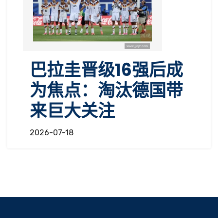
巴拉圭晋级16强后成
为焦点：淘汰德国带
来巨大关注
2026-07-18