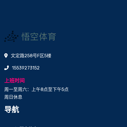
文定路258号F区5楼
15539273152
上班时间
周一至周六：上午8点至下午5点
周日休息
导航