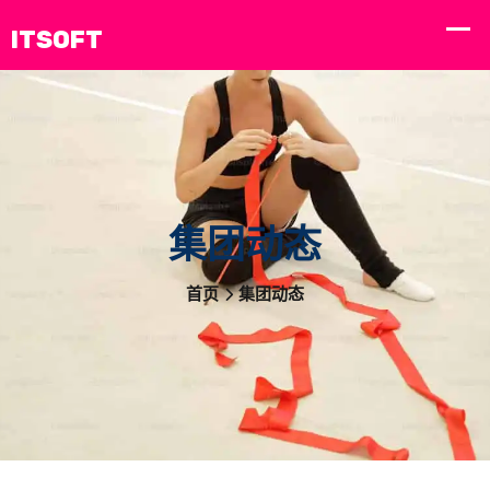
集团动态
首页
集团动态