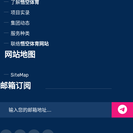
了解
悟空体育
项目实录
集团动态
服务种类
联络
悟空体育网站
网站地图
SiteMap
邮箱订阅