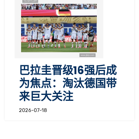
巴拉圭晋级16强后成
为焦点：淘汰德国带
来巨大关注
2026-07-18