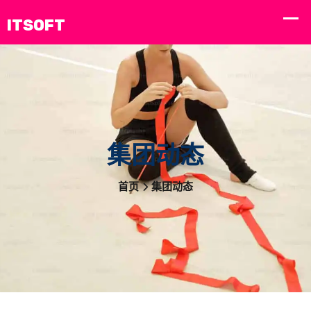
集团动态
首页
集团动态