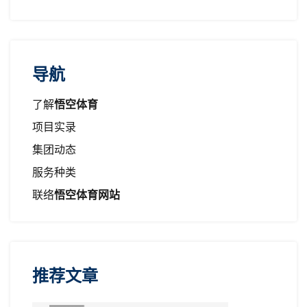
导航
了解
悟空体育
项目实录
集团动态
服务种类
联络
悟空体育网站
推荐文章