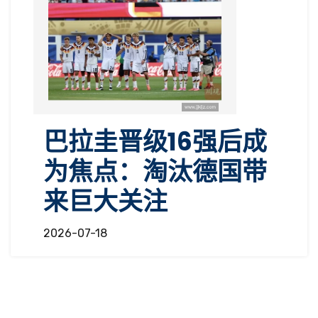
巴拉圭晋级16强后成
为焦点：淘汰德国带
来巨大关注
2026-07-18