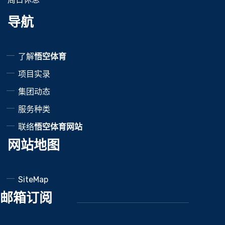
导航
了解
悟空体育
项目实录
集团动态
服务种类
联络
悟空体育网站
网站地图
SiteMap
邮箱订阅