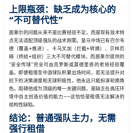
上限瓶颈：缺乏成为核心的
“不可替代性”
居莱尔的问题从来不是比赛经验不足，而是现有技术特
点无法适配顶级强队的战术刚需。皇马中场已有巴尔韦
德（覆盖+推进）、卡马文加（拦截+转换）、贝林厄
姆（终结+组织）三大不可替代模块，而居莱尔提供的
“安全传球”完全可由克罗斯或莫德里奇的老将经验覆
盖。即便租借至中游球队积累出场时间，若无法提升对
抗下的决策速度和无球积极性，他永远只能扮演轮换角
色。阻碍他成为顶级的唯一关键问题，是缺乏在高压环
境中自主创造价值的能力——这恰恰是租借无法解决的
结构性缺陷。
结论：普通强队主力，无需
强行租借