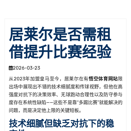
居莱尔是否需租
借提升比赛经验
2026-03-23
从2023年加盟皇马至今，居莱尔在有
悟空体育网站
限
出场中展现出不错的技术细腻度和传球视野，但他在高
强度对抗下的决策效率、无球跑动合理性以及防守参与
度存在系统性缺陷——这些不是靠“多踢比赛”就能解决的
问题，而是决定他上限的关键短板。
技术细腻但缺乏对抗下的稳