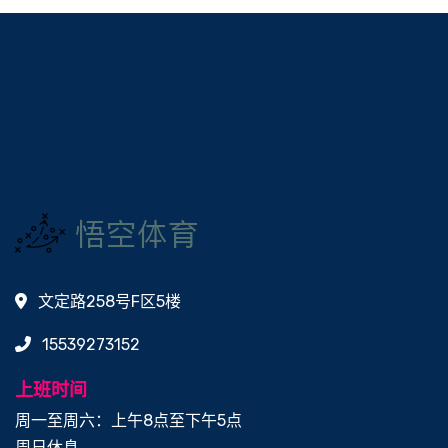
文定路258号F区5楼
15539273152
上班时间
周一至周六：上午8点至下午5点
周日休息