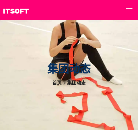
集团动态
首页
集团动态